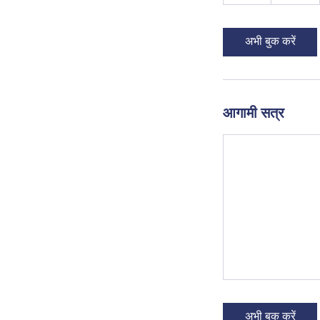
घं
ट
अभी बुक करें
आगामी सत्र
अभी बुक करें