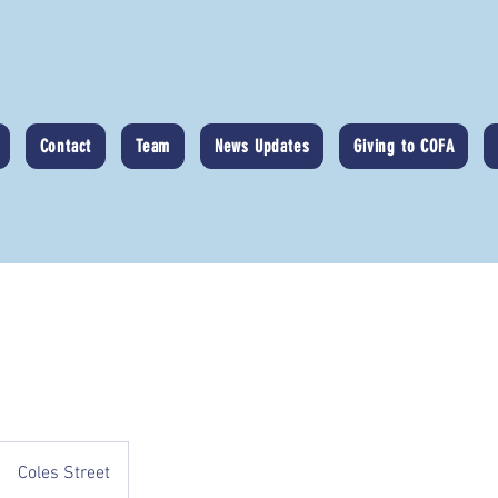
Contact
Team
News Updates
Giving to COFA
Coles Street