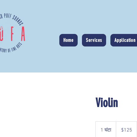
Home
Services
Application
Violin
125
यूएस
1 घंटा
1
$125
डॉलर